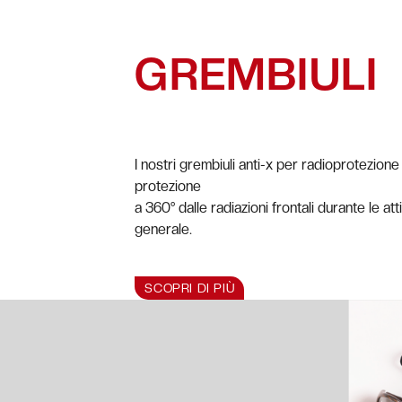
GREMBIULI
I nostri grembiuli anti-x per radioprotezio
protezione
a 360° dalle radiazioni frontali durante le att
generale.
SCOPRI DI PIÙ